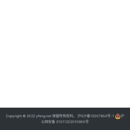
行
登录
注册
业
家
园
其
他
Copyright © 2022 yfeng.net 保留所有权利。
沪ICP备15007854号-1
沪
公网安备 31011202010900号