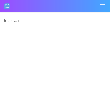
首页
员工
首
页
科
技
产
品