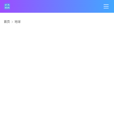
首页
地球
首
页
科
技
产
品