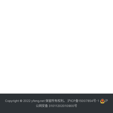
行
登录
注册
业
家
园
其
他
Copyright © 2022 yfeng.net 保留所有权利。
沪ICP备15007854号-1
沪
公网安备 31011202010900号