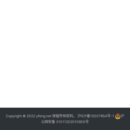
行
登录
注册
业
家
园
其
他
Copyright © 2022 yfeng.net 保留所有权利。
沪ICP备15007854号-1
沪
公网安备 31011202010900号