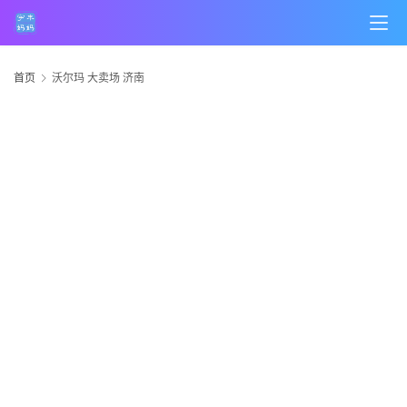
首页
沃尔玛 大卖场 济南
首
页
科
技
产
品