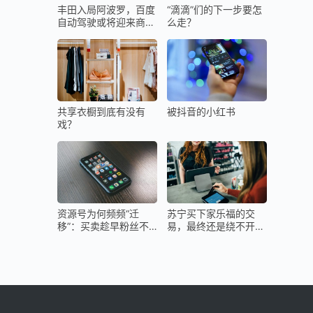
丰田入局阿波罗，百度
“滴滴”们的下一步要怎
自动驾驶或将迎来商业
么走？
元年？
共享衣橱到底有没有
被抖音的小红书
戏？
资源号为何频频“迁
苏宁买下家乐福的交
移”：买卖趁早粉丝不
易，最终还是绕不开阿
少
里