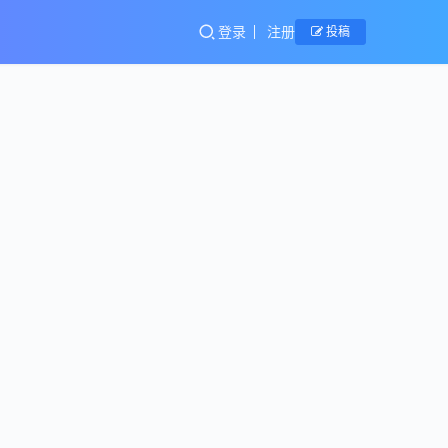
登录
注册
投稿
腾
讯
爱奇
产
品
艺下
架漫
5月1
威，
日，“爱
奇艺下
腾讯
架漫威
视频
shixmin
2019年
作品”的
暗
7月2日
话题引
短视
0
家
怼：
起了不
园
频十
4.5K
在线