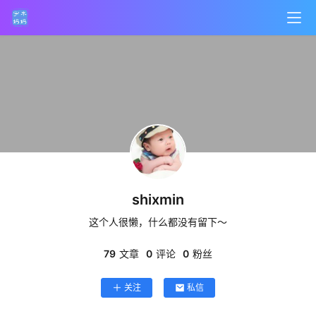
首
shixmin
页
这个人很懒，什么都没有留下～
科
79
文章
0
评论
0
粉丝
技
关注
私信
产
品