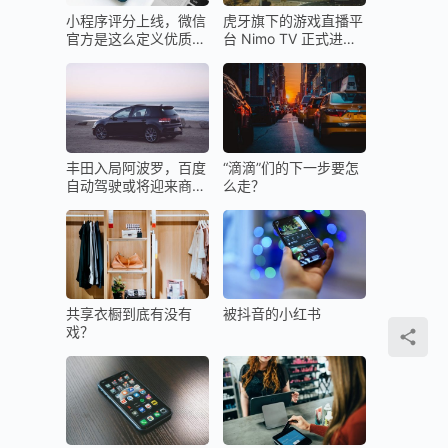
小程序评分上线，微信
虎牙旗下的游戏直播平
官方是这么定义优质小
台 Nimo TV 正式进入
程序的
巴西
丰田入局阿波罗，百度
“滴滴”们的下一步要怎
自动驾驶或将迎来商业
么走？
元年？
共享衣橱到底有没有
被抖音的小红书
戏？