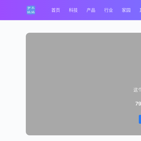
首页
科技
产品
行业
家园
这
7