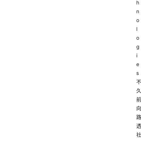
h
n
o
l
o
g
i
e
s