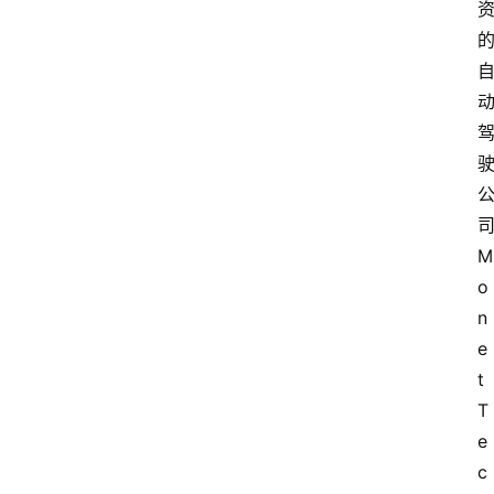
M
o
n
e
t 
T
e
c