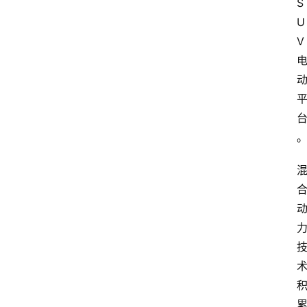
S
U
V