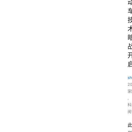
sh
2
家
,
科
阅