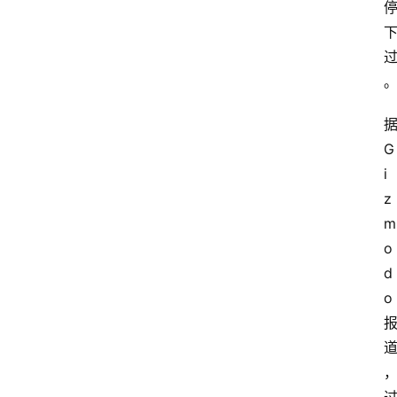
据
G
i
z
m
o
d
o 