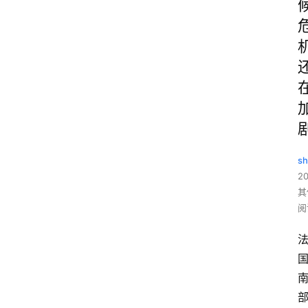
sh
2
其
阅