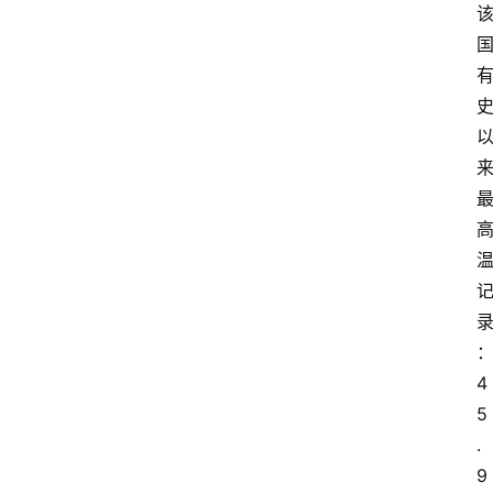
：
4
5
.
9 