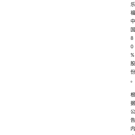
8
0
%