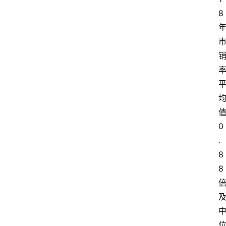
其
8
他
0
.
8
8