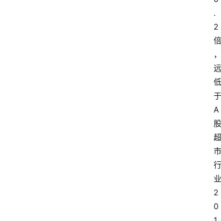
.
2
首
页
科
技
产
A
品
行
登录
注册
业
家
2
园
0
1