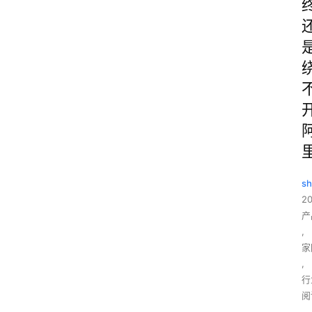
sh
2
产
,
家
,
行
阅